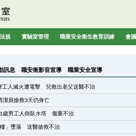
法規
實驗室管理
職業安全衛生教育訓練
會
動訊息
職安衛影音宣導
職業安全宣導
牌工人滅火遭電擊 兒救出老父送醫不治
爸清潔員搶救3天仍身亡
1歲男工人倒臥水塔 傷重不治
⭢7樓」墜落 送醫搶救不治