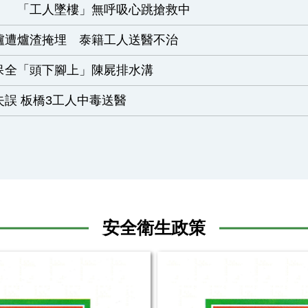
！ 「工人墜樓」無呼吸心跳搶救中
爐遭爐渣掩埋 泰籍工人送醫不治
保全「頭下腳上」陳屍排水溝
誤 板橋3工人中毒送醫
安全衛生政策