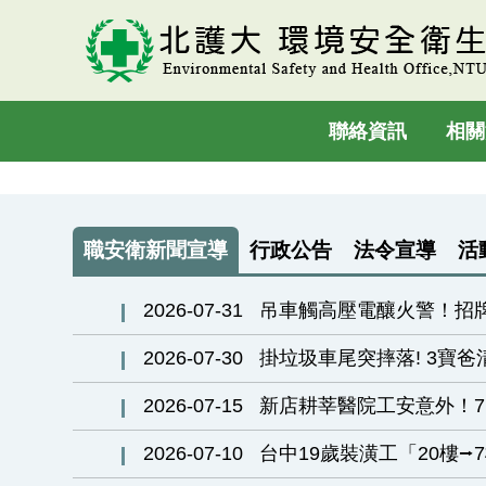
跳
到
主
要
聯絡資訊
相關
內
容
區
職安衛新聞宣導
行政公告
法令宣導
活
2026-07-31
吊車觸高壓電釀火警！招
2026-07-30
掛垃圾車尾突摔落! 3寶
2026-07-15
新店耕莘醫院工安意外！7
2026-07-10
台中19歲裝潢工「20樓